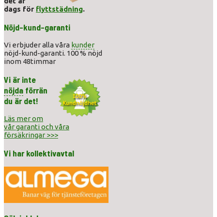
det är
dags för
flyttstädning
.
Nöjd-kund-garanti
Vi erbjuder alla våra
kunder
nöjd-kund-garanti. 100 % nöjd
inom 48timmar
Vi är inte
nöjda
förrän
du är det!
Läs mer om
vår garanti och våra
försäkringar >>>
Vi har kollektivavtal