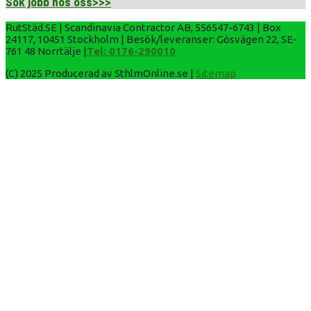
Sök jobb hos oss>>>
RutStäd.SE | Scandinavia Contractor AB, 556547-6743 | Box
24117, 10451 Stockholm | Besök/leveranser: Gösvägen 22, SE-
761 48 Norrtälje |
Tel: 0176-290010
(C) 2025 Producerad av SthlmOnline.se |
Sitemap