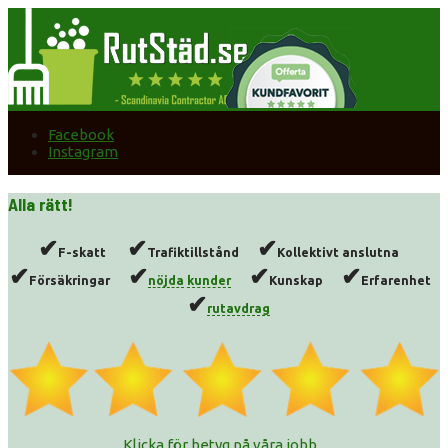
Facebook
Instagram
Alla rätt!
✔
✔
✔
F-skatt
Trafiktillstånd
Kollektivt anslutna
✔
✔
✔
✔
Försäkringar
nöjda
kunder
Kunskap
Erfarenhet
✔
rutavdrag
Klicka för betyg på våra jobb...