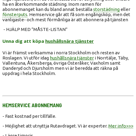
ha en återkommande städning. Inom ramen för
abonnemanget kan du bland annat beställa
storstädning
eller
fönsterputs
. Hemservice går att få som engångsköp, men det
vanligaste- och mest förmånliga är att abonnera på tjänsten
- HJÄLP MED ”MÅSTE-LISTAN"
Unna dig att köpa
hushållsnära tjänster
Vi är främst verksamma i norra Stockholm och resten av
Roslagen. Vi utför idag
hushållsnära tjänster
i Norrtälje, Täby,
Vallentuna, Åkersberga, övriga Österåker, Vaxholm samt
Danderyd och Djursholm men vi är beredda att räkna på
uppdrag i hela Stockholm.
HEMSERVICE ABONNEMANG
- Fast kostnad per tillfälle.
- Möjlighet att utnyttja Rutavdraget. Vi är experter.
Mer info>>>
- Lägre timpris.