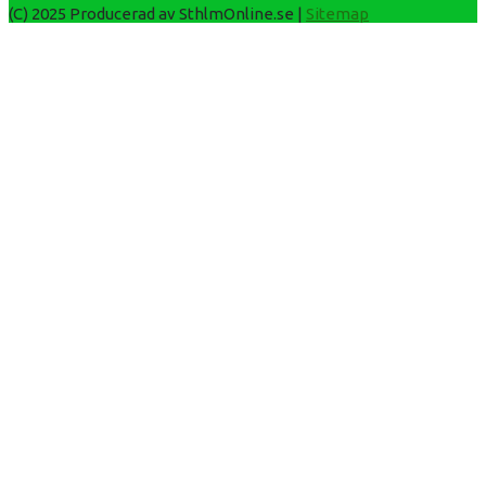
(C) 2025 Producerad av SthlmOnline.se |
Sitemap