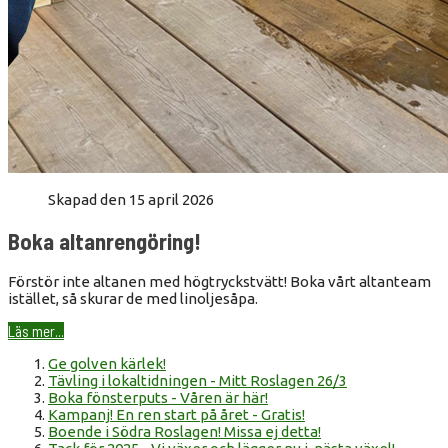
Skapad den 15 april 2026
Boka altanrengöring!
Förstör inte altanen med högtryckstvätt! Boka vårt altanteam
istället, så skurar de med linoljesåpa.
Läs mer...
Ge golven kärlek!
Tävling i lokaltidningen - Mitt Roslagen 26/3
Boka fönsterputs - Våren är här!
Kampanj! En ren start på året - Gratis!
Boende i Södra Roslagen! Missa ej detta!