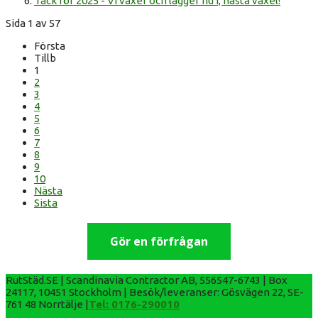
Tack för 2025 - Vi växer och lägger nu i, nästa växel!
Sida 1 av 57
Första
Tillb
1
2
3
4
5
6
7
8
9
10
Nästa
Sista
Gör en förfrågan
RutStäd.SE | Scandinavia Contractor AB, 556547-6743 | Box
24117, 10451 Stockholm | Besök/leveranser: Gösvägen 22, SE-
761 48 Norrtälje |
Tel: 0176-290010