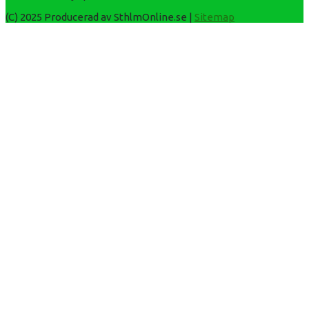
(C) 2025 Producerad av SthlmOnline.se |
Sitemap