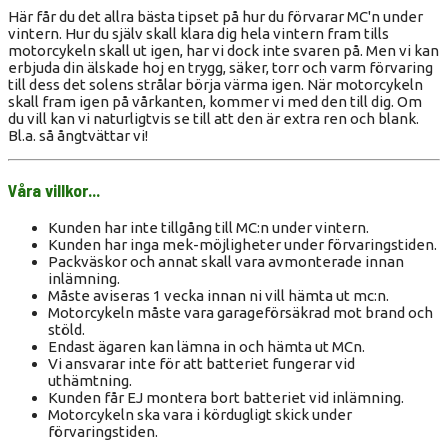
Här får du det allra bästa tipset på hur du förvarar MC'n under
vintern. Hur du själv skall klara dig hela vintern fram tills
motorcykeln skall ut igen, har vi dock inte svaren på. Men vi kan
erbjuda din älskade hoj en trygg, säker, torr och varm förvaring
till dess det solens strålar börja värma igen. När motorcykeln
skall fram igen på vårkanten, kommer vi med den till dig. Om
du vill kan vi naturligtvis se till att den är extra ren och blank.
Bl.a. så ångtvättar vi!
Våra villkor...
Kunden har inte tillgång till MC:n under vintern.
Kunden har inga mek-möjligheter under förvaringstiden.
Packväskor och annat skall vara avmonterade innan
inlämning.
Måste aviseras 1 vecka innan ni vill hämta ut mc:n.
Motorcykeln måste vara garageförsäkrad mot brand och
stöld.
Endast ägaren kan lämna in och hämta ut MCn.
Vi ansvarar inte för att batteriet fungerar vid
uthämtning.
Kunden får EJ montera bort batteriet vid inlämning.
Motorcykeln ska vara i kördugligt skick under
förvaringstiden.