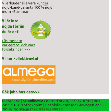
Vi erbjuder alla våra
kunder
nöjd-kund-garanti. 100 % nöjd
inom 48timmar
Vi är inte
nöjda
förrän
du är det!
Läs mer om
vår garanti och våra
försäkringar >>>
Vi har kollektivavtal
Sök jobb hos oss>>>
RutStäd.SE | Scandinavia Contractor AB, 556547-6743 | Box
24117, 10451 Stockholm | Besök/leveranser: Gösvägen 22, SE-
761 48 Norrtälje |
Tel: 0176-290010