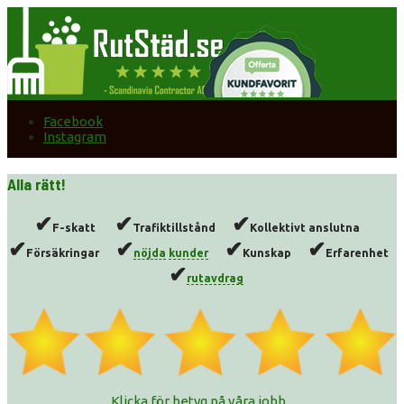
Facebook
Instagram
Alla rätt!
✔
✔
✔
F-skatt
Trafiktillstånd
Kollektivt anslutna
✔
✔
✔
✔
Försäkringar
nöjda
kunder
Kunskap
Erfarenhet
✔
rutavdrag
Klicka för betyg på våra jobb...