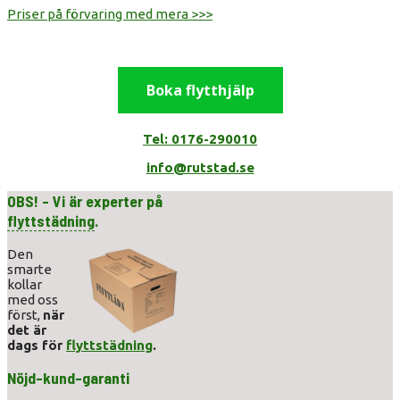
Priser på förvaring med mera >>>
Boka flytthjälp
Tel: 0176-290010
info@rutstad.se
OBS! - Vi är experter på
flyttstädning
.
Den
smarte
kollar
med oss
först,
när
det är
dags för
flyttstädning
.
Nöjd-kund-garanti