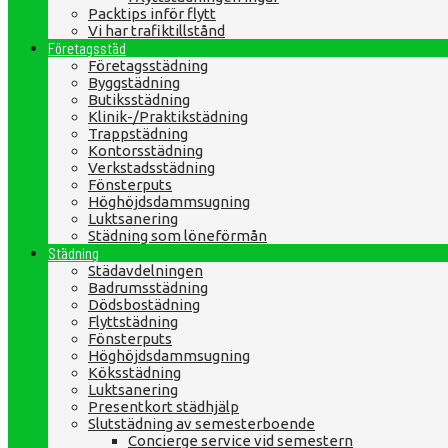
Packtips inför flytt
Vi har trafiktillstånd
Företagsstäd
Företagsstädning
Byggstädning
Butiksstädning
Klinik-/Praktikstädning
Trappstädning
Kontorsstädning
Verkstadsstädning
Fönsterputs
Höghöjdsdammsugning
Luktsanering
Städning som löneförmån
Städning
Städavdelningen
Badrumsstädning
Dödsbostädning
Flyttstädning
Fönsterputs
Höghöjdsdammsugning
Köksstädning
Luktsanering
Presentkort städhjälp
Slutstädning av semesterboende
Concierge service vid semestern