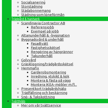
Socialsanering
Storstädning
Städabonnemang
Städning som löneförmån
Trädgård & hantverk
Scandinavia Contractor AB
Referensjobb
Exempel på jobb
Altanunderhåll & -byggnation
Byggnadsvård & underhåll
Fasadtvätt
Fastighetsskötsel
Rengöring av hängrännor
Takunderhåll
Golvvård
Gräsklippning/trädgårdsskötsel
Hemmafix
Garderobsmontering
Inredning, ytskikt & kök
Montera & fästa på vägg
Montera IKEA-möbler m.fl...
Presentkort trädgårdshjälp
Trädfällning och beskärning
Snö- & Takskottning
Tvätthjälp
Mer om vår tvättservice