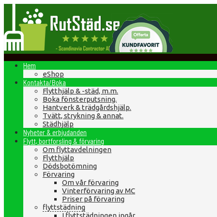
Hem
eShop
Kontakta/Boka
Flytthjälp & -städ, m.m.
Boka fönsterputsning.
Hantverk & trädgårdshjälp.
Tvätt, strykning & annat.
Städhjälp
Nyheter & erbjudanden
Flytt, bortforsling & förvaring
Om flyttavdelningen
Flytthjälp
Dödsbotömning
Förvaring
Om vår förvaring
Vinterförvaring av MC
Priser på förvaring
flyttstädning
I flyttstädningen ingår