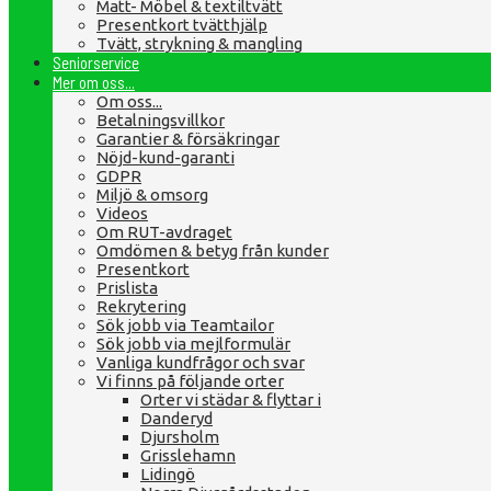
Matt- Möbel & textiltvätt
Presentkort tvätthjälp
Tvätt, strykning & mangling
Seniorservice
Mer om oss...
Om oss...
Betalningsvillkor
Garantier & försäkringar
Nöjd-kund-garanti
GDPR
Miljö & omsorg
Videos
Om RUT-avdraget
Omdömen & betyg från kunder
Presentkort
Prislista
Rekrytering
Sök jobb via Teamtailor
Sök jobb via mejlformulär
Vanliga kundfrågor och svar
Vi finns på följande orter
Orter vi städar & flyttar i
Danderyd
Djursholm
Grisslehamn
Lidingö