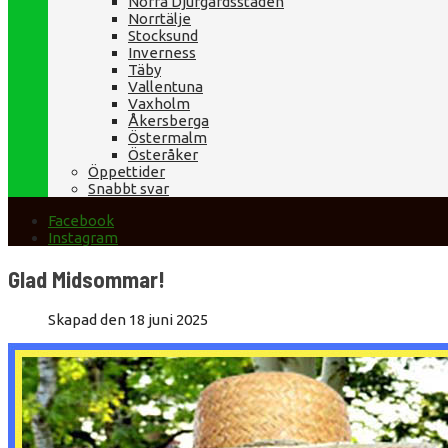
Norra Djurgårdsstaden
Norrtälje
Stocksund
Inverness
Täby
Vallentuna
Vaxholm
Åkersberga
Östermalm
Österåker
Öppettider
Snabbt svar
Facebook
Instagram
Glad Midsommar!
Skapad den 18 juni 2025